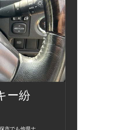
キー紛
保市でも他県ナ