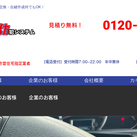
交換・合鍵作成何でもOK
！
0120
見積り無料！
【電話受付】受付時間7:00~22:00 年中無休
市営住宅指定業者
様
企業のお客様
会社概要
カ
のお客様
企業のお客様