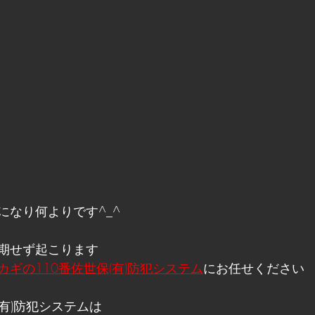
になり何よりです^_^
期せず起こります
カギの110番佐世保(有)防犯システム
にお任せください
(有)防犯システムは