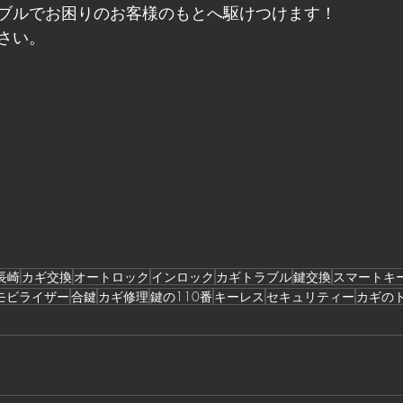
ブルでお困りのお客様のもとへ駆けつけます！
さい。
長崎
カギ交換
オートロック
インロック
カギトラブル
鍵交換
スマートキ
モビライザー
合鍵
カギ修理
鍵の110番
キーレス
セキュリティー
カギの