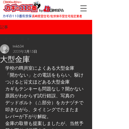
カギの110番佐世保
長崎県営住宅/佐世保市営住宅指定業者
記事
全ての記事
tmk634
全ての記事
2025年3月15日
大型金庫
お知らせ
学校の職員室によくある大型金庫
一般のお客様
「開かない」との電話をもらい、駆け
企業のお客様
つけると背丈ほどある大型金庫
カギもテンキーも問題なし？開かない
原因がわからず試行錯誤、写真の
デッドボルト（△部分）をカナヅチで
叩きながら、タイミングでたまたま
レバーが下がり解錠。
金庫の取替も提案しましたが、当然予