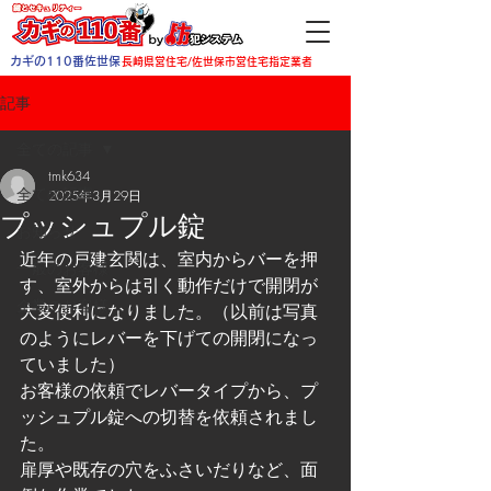
カギの110番佐世保
長崎県営住宅/佐世保市営住宅指定業者
記事
全ての記事
tmk634
全ての記事
2025年3月29日
プッシュプル錠
お知らせ
近年の戸建玄関は、室内からバーを押
一般のお客様
す、室外からは引く動作だけで開閉が
企業のお客様
大変便利になりました。（以前は写真
のようにレバーを下げての開閉になっ
ていました）
お客様の依頼でレバータイプから、プ
ッシュプル錠への切替を依頼されまし
た。
扉厚や既存の穴をふさいだりなど、面