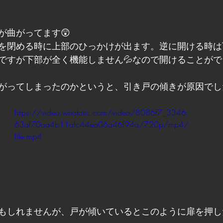
が曲がってます😲
を閉める時に上部のひっかけが出ます。逆に開ける時は
ですが下部が全く機能しません💦なので開けることが
がってしまったのかというと、引き戸の傾きが原因でし
https://video.wixstatic.com/video/8086f7_3346
63af70aa4b11afc44ea06a46f94a/720p/mp4/
file.mp4
もしれませんが、戸が傾いているとこのように扉を押し