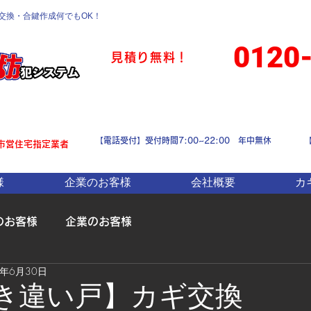
交換・合鍵作成何でもOK
！
0120
見積り無料！
【電話受付】受付時間7:00~22:00 年中無休
市営住宅指定業者
様
企業のお客様
会社概要
カ
のお客様
企業のお客様
0年6月30日
引き違い戸】カギ交換