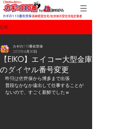
カギの110番佐世保
長崎県営住宅/佐世保市営住宅指定業者
記事
全ての記事
カギの110番佐世保
全ての記事
2022年6月30日
【EIKO】エイコー大型金庫
お知らせ
のダイヤル番号変更
一般のお客様
昨日は佐世保から博多まで出張
企業のお客様
普段なかなか遠出して仕事することが
ないので、すごく新鮮でしたｗ