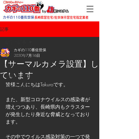
カギの110番佐世保
長崎県営住宅/佐世保市営住宅指定業者
記事
全ての記事
カギの110番佐世保
全ての記事
2020年7月16日
【サーマルカメラ設置】し
お知らせ
ています
一般のお客様
皆様こんにちはTakuroです。
企業のお客様
また、新型コロナウイルスの感染者が
増えつつあり、長崎県内もクラスター
が発生したり身近な脅威となっており
ます。
その中でウイルス感染対策の一つで発